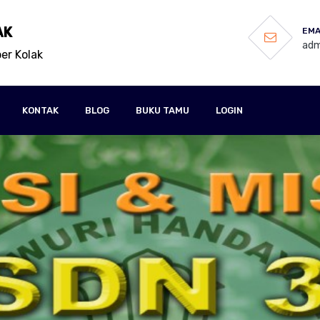
AK
EMA
adm
er Kolak
KONTAK
BLOG
BUKU TAMU
LOGIN