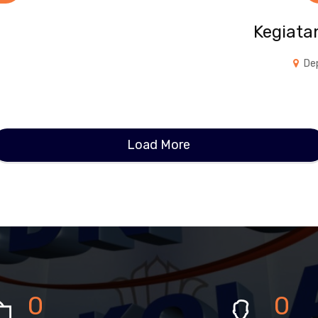
Kegiat
Dep
Load More
0
0