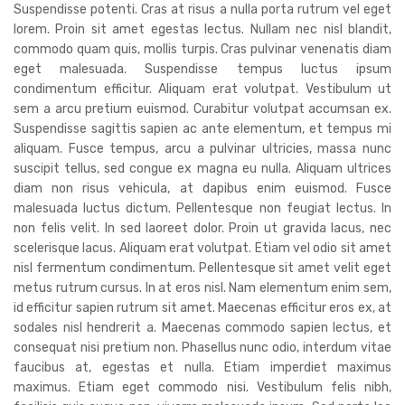
Suspendisse potenti. Cras at risus a nulla porta rutrum vel eget
lorem. Proin sit amet egestas lectus. Nullam nec nisl blandit,
commodo quam quis, mollis turpis. Cras pulvinar venenatis diam
eget malesuada. Suspendisse tempus luctus ipsum
condimentum efficitur. Aliquam erat volutpat. Vestibulum ut
sem a arcu pretium euismod. Curabitur volutpat accumsan ex.
Suspendisse sagittis sapien ac ante elementum, et tempus mi
aliquam. Fusce tempus, arcu a pulvinar ultricies, massa nunc
suscipit tellus, sed congue ex magna eu nulla. Aliquam ultrices
diam non risus vehicula, at dapibus enim euismod. Fusce
malesuada luctus dictum. Pellentesque non feugiat lectus. In
non felis velit. In sed laoreet dolor. Proin ut gravida lacus, nec
scelerisque lacus. Aliquam erat volutpat. Etiam vel odio sit amet
nisl fermentum condimentum. Pellentesque sit amet velit eget
metus rutrum cursus. In at eros nisl. Nam elementum enim sem,
id efficitur sapien rutrum sit amet. Maecenas efficitur eros ex, at
sodales nisl hendrerit a. Maecenas commodo sapien lectus, et
consequat nisi pretium non. Phasellus nunc odio, interdum vitae
faucibus at, egestas et nulla. Etiam imperdiet maximus
maximus. Etiam eget commodo nisi. Vestibulum felis nibh,