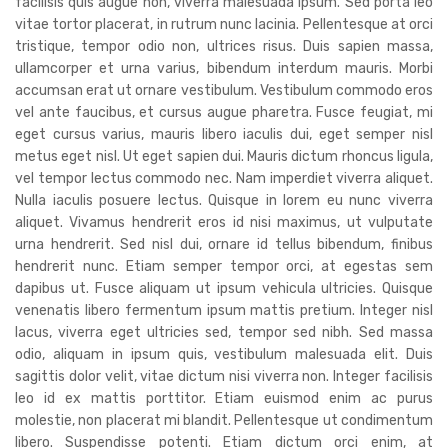
facilisis quis augue non, viverra malesuada ipsum. Sed porta leo
vitae tortor placerat, in rutrum nunc lacinia. Pellentesque at orci
tristique, tempor odio non, ultrices risus. Duis sapien massa,
ullamcorper et urna varius, bibendum interdum mauris. Morbi
accumsan erat ut ornare vestibulum. Vestibulum commodo eros
vel ante faucibus, et cursus augue pharetra. Fusce feugiat, mi
eget cursus varius, mauris libero iaculis dui, eget semper nisl
metus eget nisl. Ut eget sapien dui. Mauris dictum rhoncus ligula,
vel tempor lectus commodo nec. Nam imperdiet viverra aliquet.
Nulla iaculis posuere lectus. Quisque in lorem eu nunc viverra
aliquet. Vivamus hendrerit eros id nisi maximus, ut vulputate
urna hendrerit. Sed nisl dui, ornare id tellus bibendum, finibus
hendrerit nunc. Etiam semper tempor orci, at egestas sem
dapibus ut. Fusce aliquam ut ipsum vehicula ultricies. Quisque
venenatis libero fermentum ipsum mattis pretium. Integer nisl
lacus, viverra eget ultricies sed, tempor sed nibh. Sed massa
odio, aliquam in ipsum quis, vestibulum malesuada elit. Duis
sagittis dolor velit, vitae dictum nisi viverra non. Integer facilisis
leo id ex mattis porttitor. Etiam euismod enim ac purus
molestie, non placerat mi blandit. Pellentesque ut condimentum
libero. Suspendisse potenti. Etiam dictum orci enim, at