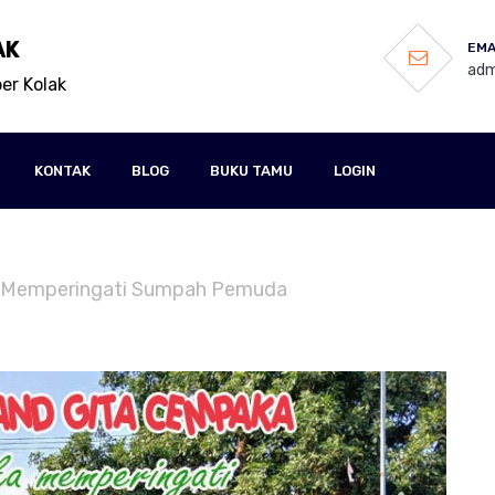
AK
EMA
adm
er Kolak
KONTAK
BLOG
BUKU TAMU
LOGIN
nd Memperingati Sumpah Pemuda