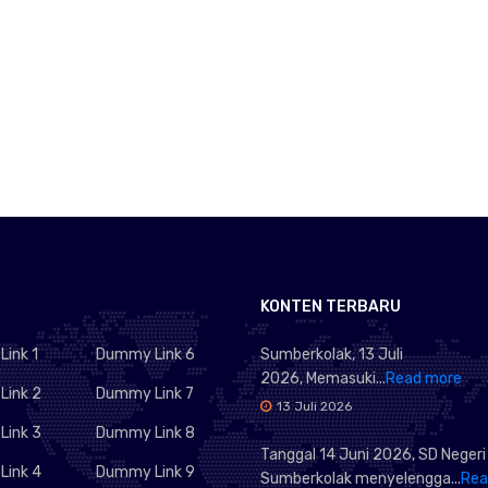
KONTEN TERBARU
ink 1
Dummy Link 6
Sumberkolak, 13 Juli
2026, Memasuki...
Read more
ink 2
Dummy Link 7
13 Juli 2026
ink 3
Dummy Link 8
Tanggal 14 Juni 2026, SD Negeri
ink 4
Dummy Link 9
Sumberkolak menyelengga...
Rea