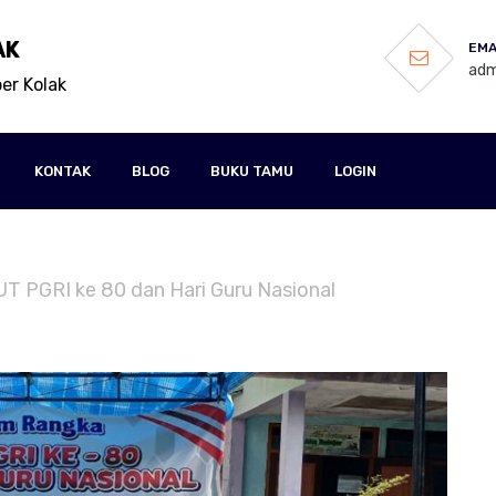
AK
EMA
adm
er Kolak
KONTAK
BLOG
BUKU TAMU
LOGIN
UT PGRI ke 80 dan Hari Guru Nasional