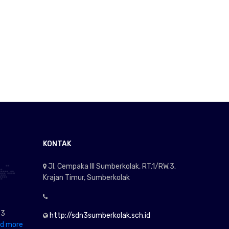
KONTAK
Jl. Cempaka III Sumberkolak, RT.1/RW.3.
Krajan Timur, Sumberkolak
 3
http://sdn3sumberkolak.sch.id
d more